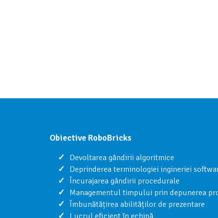
Obiective RoboBricks
Devoltarea gândirii algoritmice
Deprinderea terminologiei ingineriei softwa
Încurajarea gândirii procedurale
Managementul timpului prin depunerea proi
Îmbunătățirea abilităților de prezentare
Lucrul eficient în echipă