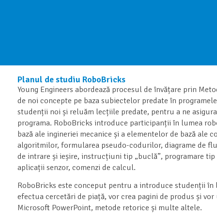
Planul de studiu RoboBricks
Young Engineers abordează procesul de învățare prin Metod
de noi concepte pe baza subiectelor predate în programele
studenții noi și reluăm lecțiile predate, pentru a ne asigura
programa. RoboBricks introduce participanții în lumea robo
bază ale ingineriei mecanice și a elementelor de bază ale cod
algoritmilor, formularea pseudo-codurilor, diagrame de f
de intrare și ieșire, instrucțiuni tip „buclă”, programare tip
aplicații senzor, comenzi de calcul.
RoboBricks este conceput pentru a introduce studenții în l
efectua cercetări de piață, vor crea pagini de produs și vor
Microsoft PowerPoint, metode retorice și multe altele.