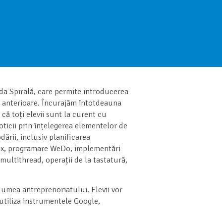
a Spirală, care permite introducerea
 anterioare. Încurajăm întotdeauna
 că toți elevii sunt la curent cu
ticii prin înțelegerea elementelor de
ării, inclusiv planificarea
lux, programare WeDo, implementări
 multithread, operații de la tastatură,
umea antreprenoriatului. Elevii vor
 utiliza instrumentele Google,