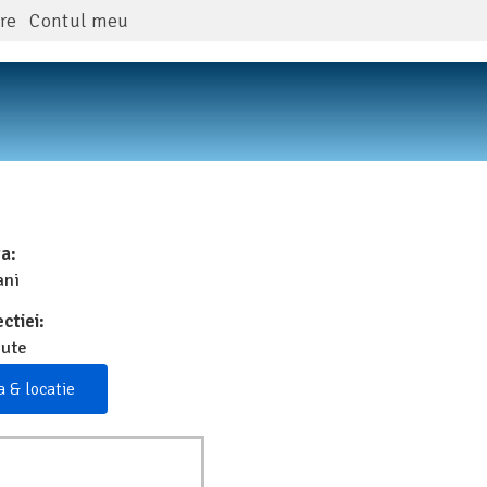
re
Contul meu
a:
ani
ctiei:
nute
a & locatie