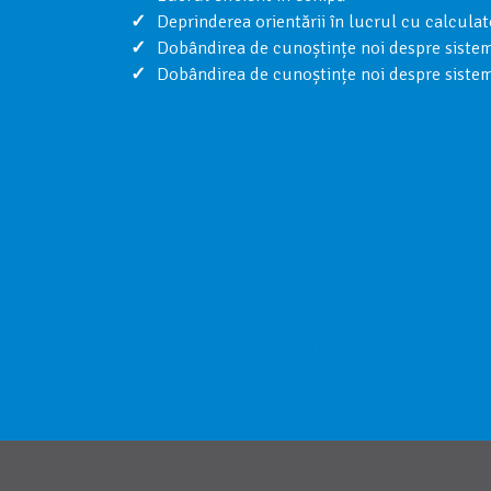
Deprinderea orientării în lucrul cu calcula
Dobândirea de cunoștințe noi despre sistem
Dobândirea de cunoștințe noi despre sistem
Modele RoboBricks
Dispozitive și jocur
Roboți moderni pentru a executa o varietate