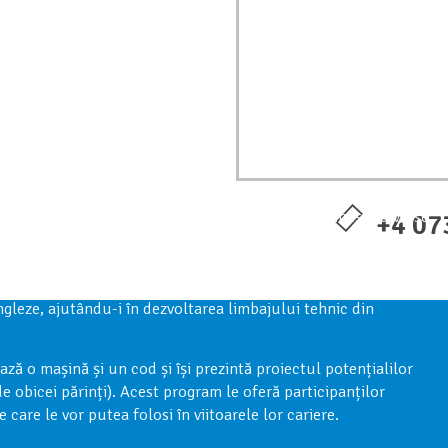
 predă Inginerie Software, Tehnologie, Antreprenoriat și
i lecții, elevii construiesc un robot care îndeplinește diverse
+4 07
 roboții, elevilor li se oferă posibilitatea să dezvolte și să
învață cum să îi implementeze în sistemul de codare WeDo.
uter sunt în limba engleză. Îi învățăm pe elevii noștri să
ngleze, ajutându-i în dezvoltarea limbajului tehnic din
ază o mașină și un cod și își prezintă proiectul potențialilor
de obicei părinți). Acest program le oferă participanților
 care le vor putea folosi în viitoarele lor cariere.