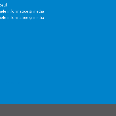
torul
ele informatice și media
ele informatice și media
 de sarcini