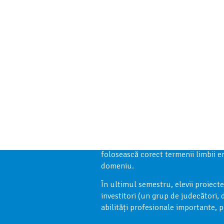
Programul de dezvoltare RoboBricks
Matematică (STEM). În cadrul fiecăre
sarcini. După ce termină de construit
creeze algoritmi pe calculator și 
Majoritatea programelor pentru comp
folosească corect termenii limbii e
domeniu.
În ultimul semestru, elevii proiecte
investitori (un grup de judecători, 
abilități profesionale importante, pe