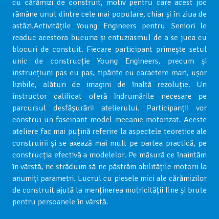
cu cărămizi de construit, motiv pentru care acest joc
rămâne unul dintre cele mai populare, chiar și în ziua de
astăzi.Activitățile Young Engineers pentru Seniori le
readuc acestora bucuria și entuziasmul de a se juca cu
blocuri de constuit. Fiecare participant primește setul
unic de construcție Young Engineers, precum și
instrucțiuni pas cu pas, tipărite cu caractere mari, ușor
lizibile, alături de imagini de înaltă rezoluție. Un
instructor calificat oferă îndrumările necesare pe
parcursul desfășurării atelierului. Participanții vor
construi un fascinant model mecanic motorizat. Aceste
ateliere fac mai puțină referire la aspectele teoretice ale
construirii și se axează mai mult pe partea practică, pe
construcția efectivă a modelelor. Pe măsură ce înaintăm
în vârstă, ne străduim să ne păstrăm abilitățile motorii la
anumiți parametri. Lucrul cu piesele mici ale cărămizilor
de construit ajută la menținerea motricității fine și brute
pentru persoanele în vârstă.