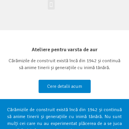
Workshop-uri
Site la nivel mondial
Zona elevilor
Ateliere pentru varsta de aur
Cărămizile de construit există încă din 1942 și continuă
să anime tinerii și generațiile cu inimă tânără.
Cere detalii acum
Cărămizile de construit există încă din 1942 și continuă
să anime tinerii și generațiile cu inimă tânără. Nu sunt
mulți cei care nu au experimentat plăcerea de a se juca